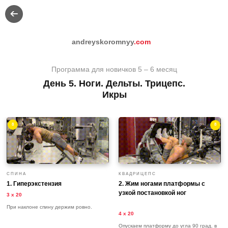
andreyskoromnyy
.com
Программа для новичков 5 – 6 месяц
День 5. Ноги. Дельты. Трицепс.
Икры
8
8
СПИНА
КВАДРИЦЕПС
1. Гиперэкстензия
2. Жим ногами платформы с
узкой постановкой ног
3 х 20
При наклоне спину держим ровно.
4 х 20
Опускаем платформу до угла 90 град. в