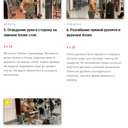
ДЕЛЬТЫ
ТРИЦЕПС
5. Отведение руки в сторону на
6. Разгибание прямой рукояти в
нижнем блоке стоя
верхнем блоке
3 х 15
3 х 15
Встаньте боком к тренажеру. Возьмите
Локти должны быть прижаты к корпусу.
ручку нижнего блока ладонью вниз и
Согните руки чуть больше, чем на 90
держите ее перед собой. Спина прямая.
градусов. Из положения «руки согнуты»
На выдохе поднимите руку до уровня
опустите вес вниз усилием трицепсов.
плеча. На вдохе вернитесь в исходное
Локти не должны расходиться в
положение.
стороны, они все время прижаты к
корпусу.
8