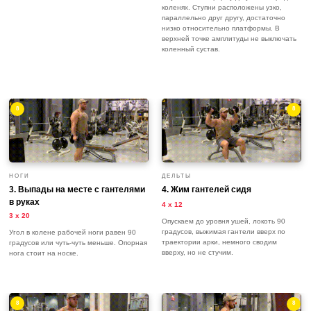
коленях. Ступни расположены узко,
параллельно друг другу, достаточно
низко относительно платформы. В
верхней точке амплитуды не выключать
коленный сустав.
8
8
НОГИ
ДЕЛЬТЫ
3. Выпады на месте с гантелями
4. Жим гантелей сидя
в руках
4 х 12
3 х 20
Опускаем до уровня ушей, локоть 90
градусов, выжимая гантели вверх по
Угол в колене рабочей ноги равен 90
траектории арки, немного сводим
градусов или чуть-чуть меньше. Опорная
вверху, но не стучим.
нога стоит на носке.
8
8