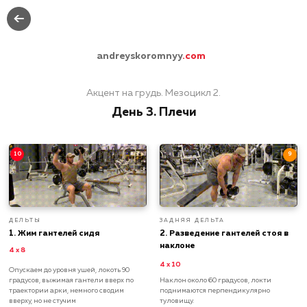
andreyskoromnyy
.com
Акцент на грудь. Мезоцикл 2.
День 3. Плечи
10
9
ДЕЛЬТЫ
ЗАДНЯЯ ДЕЛЬТА
1.
Жим гантелей сидя
2.
Разведение гантелей стоя в
наклоне
4 х 8
4 х 10
Опускаем до уровня ушей, локоть 90
градусов, выжимая гантели вверх по
Наклон около 60 градусов, локти
траектории арки, немного сводим
поднимаются перпендикулярно
вверху, но не стучим
туловищу.