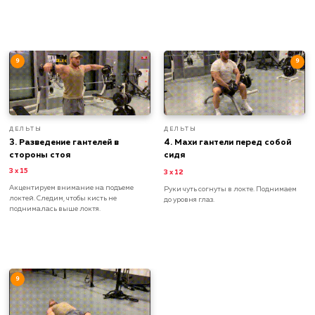
9
9
ДЕЛЬТЫ
ДЕЛЬТЫ
3. Разведение гантелей в
4. Махи гантели перед собой
стороны стоя
сидя
3 х 15
3 х 12
Акцентируем внимание на подъеме
Руки чуть согнуты в локте. Поднимаем
локтей. Следим, чтобы кисть не
до уровня глаз.
поднималась выше локтя.
9