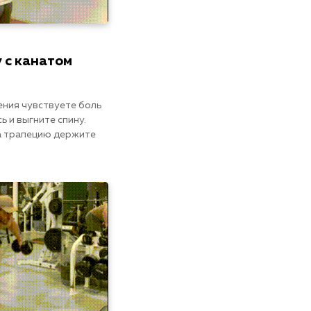
у с канатом
ения чувствуете боль
ь и выгните спину.
а трапецию держите