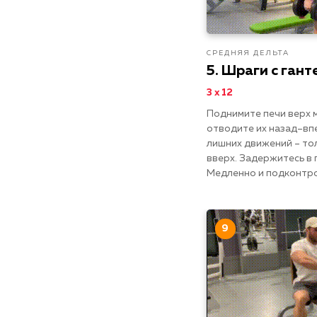
СРЕДНЯЯ ДЕЛЬТА
5. Шраги с гант
3 х 12
Поднимите печи верх 
отводите их назад–вп
лишних движений – то
вверх. Задержитесь в 
Медленно и подконтро
9