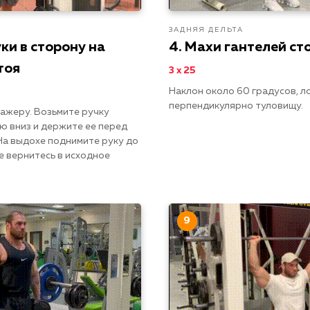
ЗАДНЯЯ ДЕЛЬТА
ки в сторону на
4. Махи гантелей ст
тоя
3 х 25
Наклон около 60 градусов, 
перпендикулярно туловищу.
нажеру. Возьмите ручку
ю вниз и держите ее перед
 На выдохе поднимите руку до
е вернитесь в исходное
9