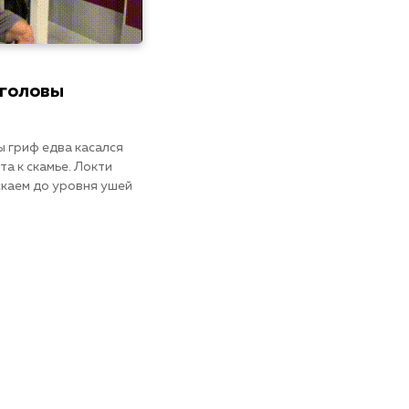
 головы
 гриф едва касался
а к скамье. Локти
скаем до уровня ушей