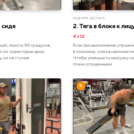
ЗАДНЯЯ ДЕЛЬТА
 сидя
2. Тяга в блоке к лиц
4 х 12
шей, локоть 90 градусов,
Если при выполнении упражн
х по траектории арки,
в пояснице, слегка наклонитес
, но не стучим
Чтобы уменьшить нагрузку н
плечи опущенными.
9