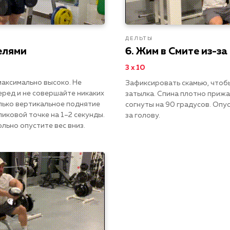
ДЕЛЬТЫ
елями
6. Жим в Смите из-за
3 х 10
максимально высоко. Не
Зафиксировать скамью, чтобы
еред и не совершайте никаких
затылка. Спина плотно прижат
лько вертикальное поднятие
согнуты на 90 градусов. Опу
пиковой точке на 1–2 секунды.
за голову.
льно опустите вес вниз.