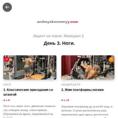
andreyskoromnyy
.com
Акцент на плечи. Мезоцикл 2.
День 3. Ноги.
10
9
НОГИ
КВАДРИЦЕПС
1. Классические приседания со
2. Жим платформы ногами
штангой
4 х 8
4 х 15
Ноги чуть шире плеч, движение плавное,
Опускаем платформу до угла 90 град. в
таз отводим назад, спина прямая.
коленях. Ступни расположены узко,
Опускаемся на вдохе, поднимаемся на
параллельно друг другу, достаточно
выдохе.