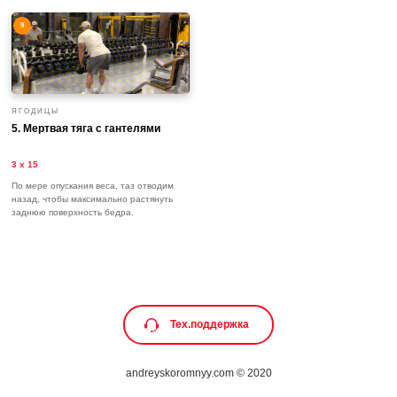
9
ЯГОДИЦЫ
5.
Мертвая тяга с гантелями
3 х 15
По мере опускания веса, таз отводим
назад, чтобы максимально растянуть
заднюю поверхность бедра.
⠀ ⠀ Тех.поддержка
andreyskoromnyy.com © 2020