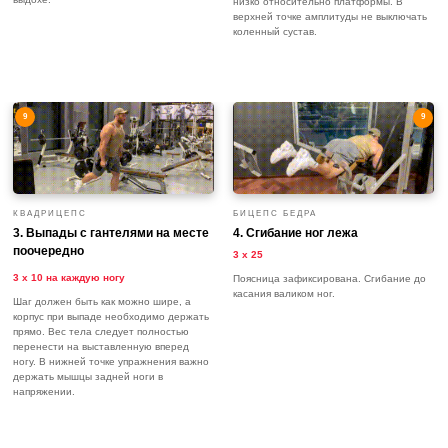
низко относительно платформы. В
верхней точке амплитуды не выключать
коленный сустав.
9
9
КВАДРИЦЕПС
БИЦЕПС БЕДРА
3. Выпады с гантелями на месте
4.
Сгибание ног лежа
поочередно
3 х 25
3 х 10 на каждую ногу
Поясница зафиксирована. Сгибание до
касания валиком ног.
Шаг должен быть как можно шире, а
корпус при выпаде необходимо держать
прямо. Вес тела следует полностью
перенести на выставленную вперед
ногу. В нижней точке упражнения важно
держать мышцы задней ноги в
напряжении.